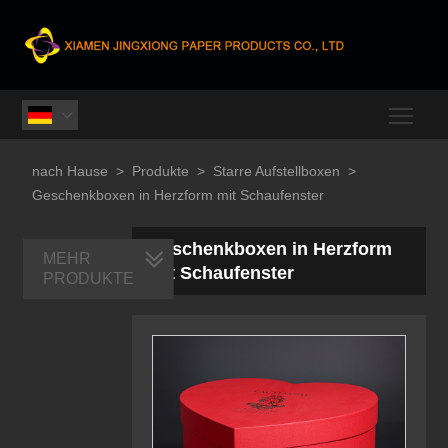
Togg

nach Hause
>
Produkte
>
Starre Aufstellboxen
>
Geschenkboxen in Herzform mit Schaufenster
Geschenkboxen in Herzform
MEHR
mit Schaufenster
PRODUKTE