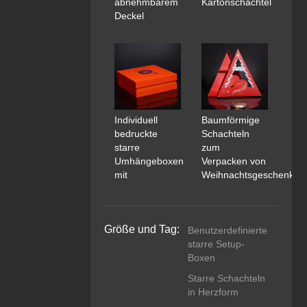
abnehmbarem
Kartonschachtel
Deckel
Individuell
Baumförmige
bedruckte
Schachteln
starre
zum
Umhängeboxen
Verpacken von
mit
Weihnachtsgeschenken
Größe und Tag:
Benutzerdefinierte
starre Setup-
Boxen
Starre Schachteln
in Herzform